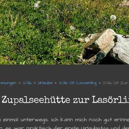
hmungen
2016
Urlaube
2016 08 Lasoerling
2016 08 Zur 
 Zupalseehütte zur Lasörl
 einmal unterwegs, ich kann mich noch gut erin
en, es war praktisch der erste Urlaubstag und d