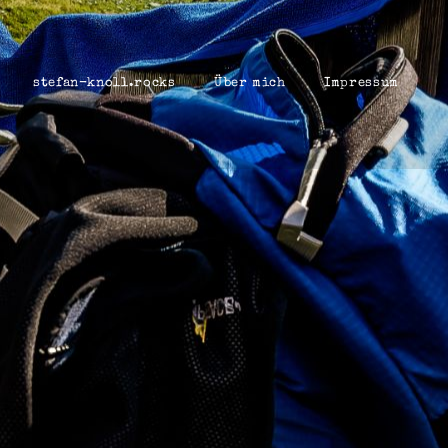
stefan-knoll.rocks
Über mich
Impressum