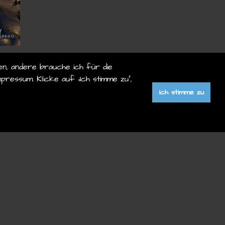
en, andere brauche ich für die
pressum. Klicke auf „Ich stimme zu“,
Ich stimme zu