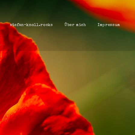
stefan-knoll.rocks
Über mich
Impressum