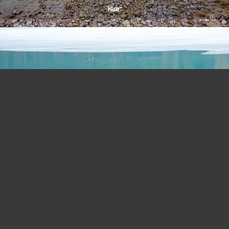
Isar
© 2026
stefan-knoll.com
Enten in Türkis