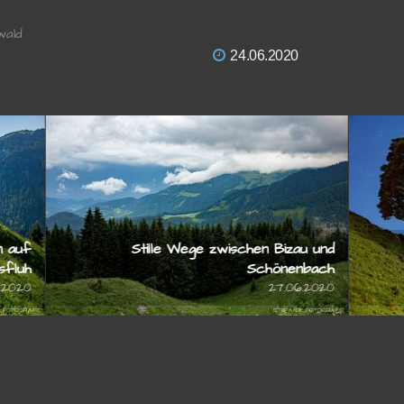
wald
24.06.2020
menwiesen auf
Stille Wege zwischen Bizau und
die Kanisfluh
Schönenbach
25.06.2020
27.06.2020