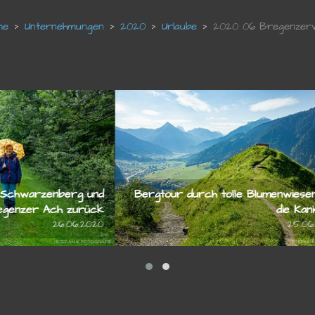
Unternehmungen
2020
Urlaube
2020 06 Bregenzer
ang nach Schwarzenberg und
Bergtour durch tolle Blu
g der Bregenzer Ach zurück
26.06.2020