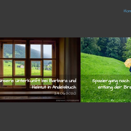
Unsere Unterkunft bei Barbara und
Spazierg
Helmut in Andelsbuch
entlan
24.06.2020