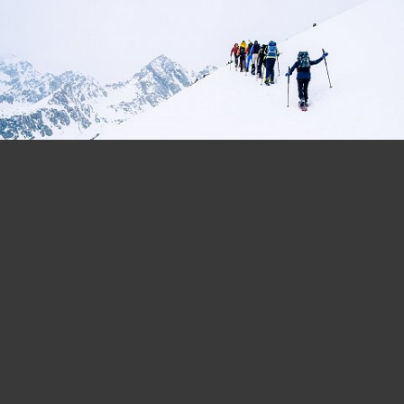
© 2026
stefan-knoll.com
Querung einer steilen Flanke
06.03.2023
Gamsbichlkopf, Graukarkopf, Windbachkarkopf und
Windbachtalkogl
06.03.2023