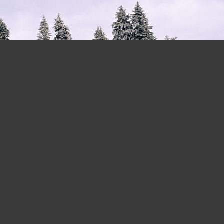
© 2026
stefan-knoll.com
Verschneite Tannengruppe
20.02.2022