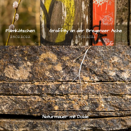
Palmkätzchen
Graffity an der Bregenzer Ache
23.02.2022
23.02.2022
Naturmauer mit Dolde
23.02.2022