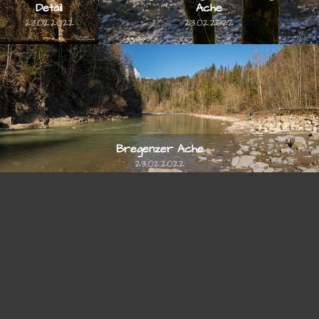
Detail
Ache
23.02.2022
23.02.2022
© 2026
stefan-knoll.com
Bregenzer Ache
23.02.2022
Blick auf die Winterstaude und Niedere
23.02.2022