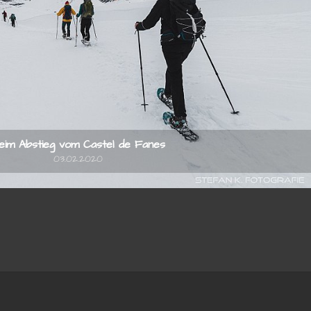
eim Abstieg vom Castel de Fanes
03.02.2020