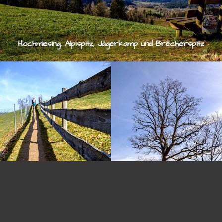
Hochmiesing, Aiplspitz, Jägerkamp und Brecherspitz
© 2026
stefan-knoll.com
Weg durch die Wiesen
Noch Frühling