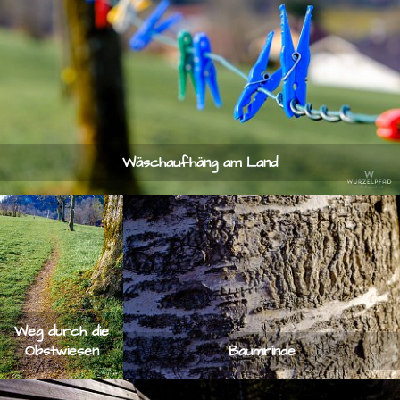
Wäschaufhäng am Land
Weg durch die
Obstwiesen
Baumrinde