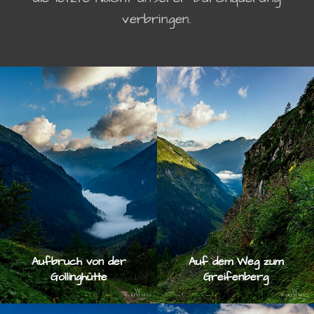
verbringen.
Aufbruch von der
Auf dem Weg zum
Gollinghütte
Greifenberg