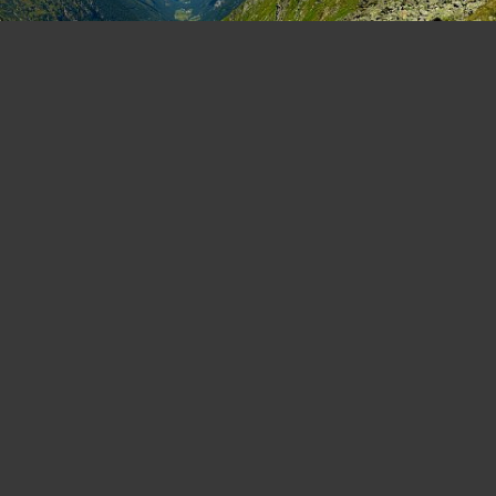
Blick talauswärts Richtung Schladming
Abstieg zur Preintaler Hütte