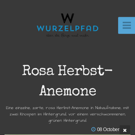
Rosa Herbst-
Anemone
Eine einzelne, zarte, rosa Herbst-Anemone in Nahaufnahme, mit
zwei Knospen im Hintergrund, vor einem verschwommenen,
grünen Hintergrund.
08 October 2025