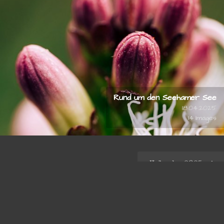
Rund um den Seehamer See
18.04.2025
14
© 2026
stefan-knoll.com
Urlaube 2025