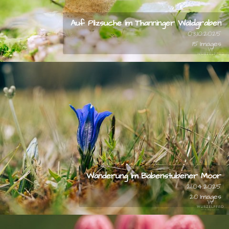
Auf Pilzsuche im Thanninger Waldgraben
03.10.2025
15
Wanderung im Babenstubener Moor
21.04.2025
20