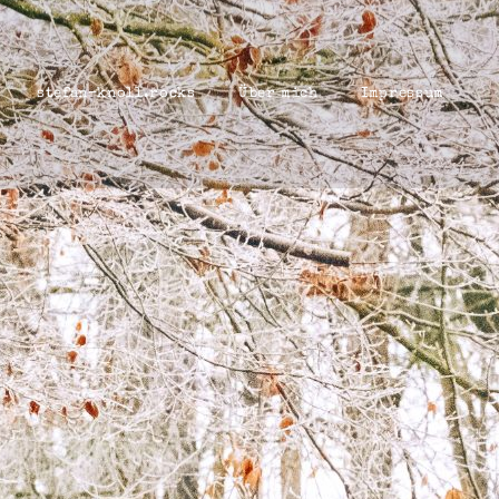
stefan-knoll.rocks
Über mich
Impressum