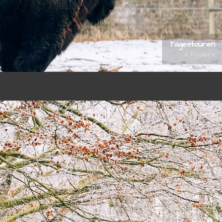
Tagestouren
4