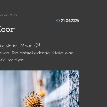
bener Moor
21.04.2025
Moor
g: ab ins Moor 😉!
uen. Die entscheidende Stelle war
ald machen.