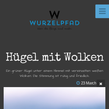
Hügel mit Wolken
Ein grüner Hügel unter einem Himmel mit vereinzelten weißen
Wolken. Die Stimmung ist ruhig und friedlich.
23 March 2025