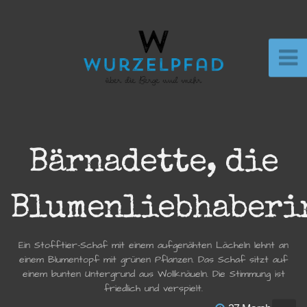
Bärnadette, die
Blumenliebhaberi
Ein Stofftier-Schaf mit einem aufgenähten Lächeln lehnt an
einem Blumentopf mit grünen Pflanzen. Das Schaf sitzt auf
einem bunten Untergrund aus Wollknäueln. Die Stimmung ist
friedlich und verspielt.